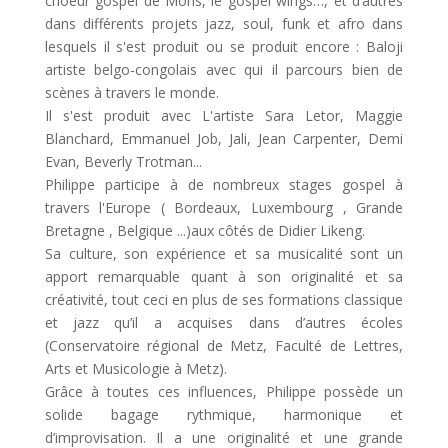
choeur gospel de Mons, le gospel wings…, et d’autres
dans différents projets jazz, soul, funk et afro dans
lesquels il s'est produit ou se produit encore : Baloji
artiste belgo-congolais avec qui il parcours bien de
scènes à travers le monde.
Il s'est produit avec L'artiste Sara Letor, Maggie
Blanchard, Emmanuel Job, Jali, Jean Carpenter, Demi
Evan, Beverly Trotman...
Philippe participe à de nombreux stages gospel à
travers l'Europe ( Bordeaux, Luxembourg , Grande
Bretagne , Belgique ...)aux côtés de Didier Likeng.
Sa culture, son expérience et sa musicalité sont un
apport remarquable quant à son originalité et sa
créativité, tout ceci en plus de ses formations classique
et jazz qu’il a acquises dans d’autres écoles
(Conservatoire régional de Metz, Faculté de Lettres,
Arts et Musicologie à Metz).
Grâce à toutes ces influences, Philippe possède un
solide bagage rythmique, harmonique et
d’improvisation. Il a une originalité et une grande